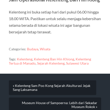
Kelenteng ini buka setiap hari dari pukul 06.00 hingga
18.00 WITA. Pastikan untuk selalu menjaga kebersihan
selama berada di lokasi wisata ini agar bangunan
bersejarah tetap terawat.
Categories:
Budaya
,
Wisata
Tags:
Kelenteng
,
Kelenteng Ban Hin Khiong
,
Kelenteng
Tertua di Manado
,
Sejarah Kelenteng
,
Sulawesi Utara
« Kelenteng Sam Poo Kong Sejarah Akulturasi Jejak
Sang Laksamana
Museum House of Sampoerna: Lebih dari Sekadar
Museum Rokok »