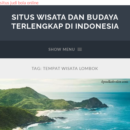
situs judi bola online
SITUS WISATA DAN BUDAYA
TERLENGKAP DI INDONESIA
SHOW MENU
TAG:
TEMPAT WISATA LOMBOK