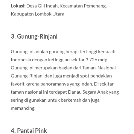
Lokasi:
Desa Gili Indah, Kecamatan Pemenang,
Kabupaten Lombok Utara
3. Gunung-Rinjani
Gunung ini adalah gunung berapi tertinggi kedua di
Indonesia dengan ketinggian sekitar 3.726 mdpl.
Gunung ini merupakan bagian dari Taman-Nasional-
Gunung-Rinjani dan juga menjadi spot pendakian
favorit karena panoramanya yang indah. Di sekitar
taman nasional ini terdapat Danau Segara Anak yang
sering di gunakan untuk berkemah dan juga
memancing.
4. Pantai Pink