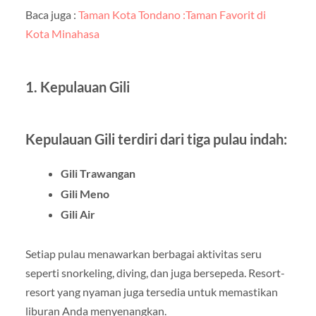
Baca juga :
Taman Kota Tondano :Taman Favorit di
Kota Minahasa
1. Kepulauan Gili
Kepulauan Gili terdiri dari tiga pulau indah:
Gili Trawangan
Gili Meno
Gili Air
Setiap pulau menawarkan berbagai aktivitas seru
seperti snorkeling, diving, dan juga bersepeda. Resort-
resort yang nyaman juga tersedia untuk memastikan
liburan Anda menyenangkan.