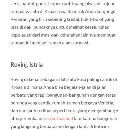
serta pantai-pantai super cantik yang bisa jadi tujuan
tempat wisata di Kroasia wajib untuk Anda kunjungi.
Perairan yang biru sebening kristal, bukit-bukit yang
bisa di daki puncaknya untuk melihat keseluruhan
kepulauan dari atas, dan keindahan lainnya membuat
tempat ini menjadi taman alam surgawi.
Rovinj, Istria
Rovinj di kenal sebagai salah satu kota paling cantik di
Kroasia di mana Anda bisa berjalan-jalan di jalan
berbatu yang rapi, bangunan-bangunan dengan teras
beranda yang cantik, rumah-rumah bergaya Venetia,
dan dari jauh terlihat seperti kota yang mengambang di
atas permukaan
server thailand
laut karena bangunan
yang langsung berbatasan dengan laut. Di kota ini