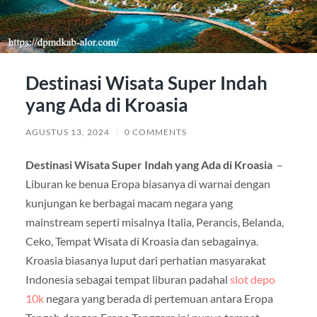
Destinasi Wisata Super Indah
yang Ada di Kroasia
AGUSTUS 13, 2024
/
0 COMMENTS
Destinasi Wisata Super Indah yang Ada di Kroasia
–
Liburan ke benua Eropa biasanya di warnai dengan
kunjungan ke berbagai macam negara yang
mainstream seperti misalnya Italia, Perancis, Belanda,
Ceko, Tempat Wisata di Kroasia dan sebagainya.
Kroasia biasanya luput dari perhatian masyarakat
Indonesia sebagai tempat liburan padahal
slot depo
10k
negara yang berada di pertemuan antara Eropa