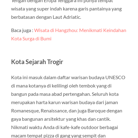
Tengah dengan Eropa Tenggara ini punya tempat
wisata yang super indah karena garis pantainya yang
berbatasan dengan Laut Adriatic.
Baca juga :
Wisata di Hangzhou: Menikmati Keindahan
Kota Surga di Bumi
Kota Sejarah Trogir
Kota ini masuk dalam daftar warisan budaya UNESCO
di mana kotanya di kelilingi oleh tembok yang di
bangun pada masa abad pertengahan. Seluruh kota
merupakan harta karun warisan budaya dari jaman
Romanesque, Renaissance, dan juga Baroque dengan
gaya bangunan arsitektur yang khas dan cantik.
Nikmati waktu Anda di kafe-kafe outdoor berbagai
macam tempat pizza di gang yang sempit dan