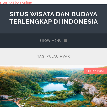
situs judi bola online
SITUS WISATA DAN BUDAYA
TERLENGKAP DI INDONESIA
SHOW MENU
TAG:
PULAU HVAR
STICKY POST