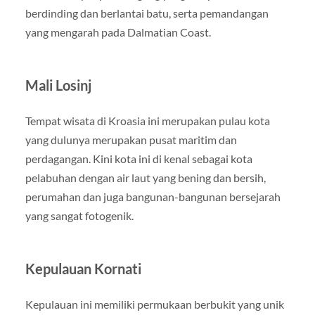
berdinding dan berlantai batu, serta pemandangan
yang mengarah pada Dalmatian Coast.
Mali Losinj
Tempat wisata di Kroasia ini merupakan pulau kota
yang dulunya merupakan pusat maritim dan
perdagangan. Kini kota ini di kenal sebagai kota
pelabuhan dengan air laut yang bening dan bersih,
perumahan dan juga bangunan-bangunan bersejarah
yang sangat fotogenik.
Kepulauan Kornati
Kepulauan ini memiliki permukaan berbukit yang unik