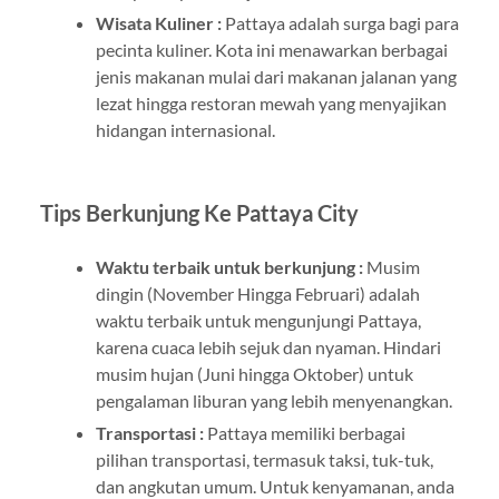
Wisata Kuliner :
Pattaya adalah surga bagi para
pecinta kuliner. Kota ini menawarkan berbagai
jenis makanan mulai dari makanan jalanan yang
lezat hingga restoran mewah yang menyajikan
hidangan internasional.
Tips Berkunjung Ke Pattaya City
Waktu terbaik untuk berkunjung :
Musim
dingin (November Hingga Februari) adalah
waktu terbaik untuk mengunjungi Pattaya,
karena cuaca lebih sejuk dan nyaman. Hindari
musim hujan (Juni hingga Oktober) untuk
pengalaman liburan yang lebih menyenangkan.
Transportasi :
Pattaya memiliki berbagai
pilihan transportasi, termasuk taksi, tuk-tuk,
dan angkutan umum. Untuk kenyamanan, anda