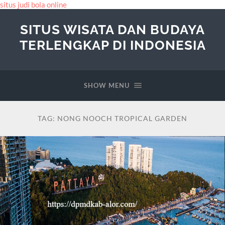
situs judi bola online
SITUS WISATA DAN BUDAYA
TERLENGKAP DI INDONESIA
SHOW MENU
TAG:
NONG NOOCH TROPICAL GARDEN