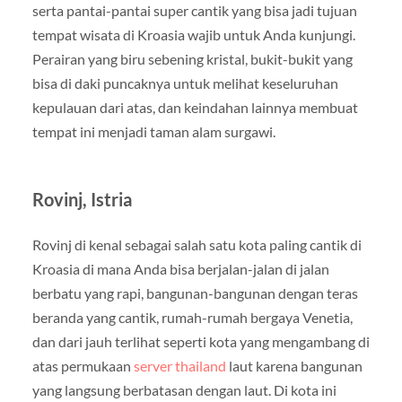
serta pantai-pantai super cantik yang bisa jadi tujuan
tempat wisata di Kroasia wajib untuk Anda kunjungi.
Perairan yang biru sebening kristal, bukit-bukit yang
bisa di daki puncaknya untuk melihat keseluruhan
kepulauan dari atas, dan keindahan lainnya membuat
tempat ini menjadi taman alam surgawi.
Rovinj, Istria
Rovinj di kenal sebagai salah satu kota paling cantik di
Kroasia di mana Anda bisa berjalan-jalan di jalan
berbatu yang rapi, bangunan-bangunan dengan teras
beranda yang cantik, rumah-rumah bergaya Venetia,
dan dari jauh terlihat seperti kota yang mengambang di
atas permukaan
server thailand
laut karena bangunan
yang langsung berbatasan dengan laut. Di kota ini