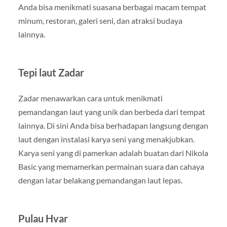
Anda bisa menikmati suasana berbagai macam tempat
minum, restoran, galeri seni, dan atraksi budaya
lainnya.
Tepi laut Zadar
Zadar menawarkan cara untuk menikmati
pemandangan laut yang unik dan berbeda dari tempat
lainnya. Di sini Anda bisa berhadapan langsung dengan
laut dengan instalasi karya seni yang menakjubkan.
Karya seni yang di pamerkan adalah buatan dari Nikola
Basic yang memamerkan permainan suara dan cahaya
dengan latar belakang pemandangan laut lepas.
Pulau Hvar