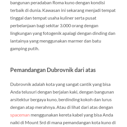
bangunan peradaban Roma kuno dengan kondisi
terbaik di dunia. Kawasan ini sekarang menjadi tempat
tinggal dan tempat usaha kuliner serta pusat
perbelanjaan bagi sekitar 3.000 orang dengan
lingkungan yang fotogenik apalagi dengan dinding dan
lantainya yang menggunakan marmer dan batu
gamping putih.
Pemandangan Dubrovnik dari atas
Dubrovnik adalah kota yang sangat cantik yang bisa
Anda telusuri dengan berjalan kaki, dengan bangunan
arsitektur bergaya kuno, berdinding kokoh dan lurus
dengan atap merahnya. Atau di lihat dari atas dengan
spaceman
menggunakan kereta kabel yang bisa Anda
naiki di Mount Srd di mana pemandangan kota kuno di