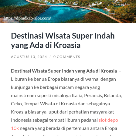
Destinasi Wisata Super Indah
yang Ada di Kroasia
AGUSTUS 13, 2024
/
0 COMMENTS
Destinasi Wisata Super Indah yang Ada di Kroasia
–
Liburan ke benua Eropa biasanya di warnai dengan
kunjungan ke berbagai macam negara yang
mainstream seperti misalnya Italia, Perancis, Belanda,
Ceko, Tempat Wisata di Kroasia dan sebagainya.
Kroasia biasanya luput dari perhatian masyarakat
Indonesia sebagai tempat liburan padahal
slot depo
10k
negara yang berada di pertemuan antara Eropa