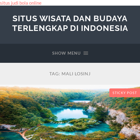
situs judi bola online
SITUS WISATA DAN BUDAYA
TERLENGKAP DI INDONESIA
SHOW MENU
TAG:
MALI LOSINJ
STICKY POST