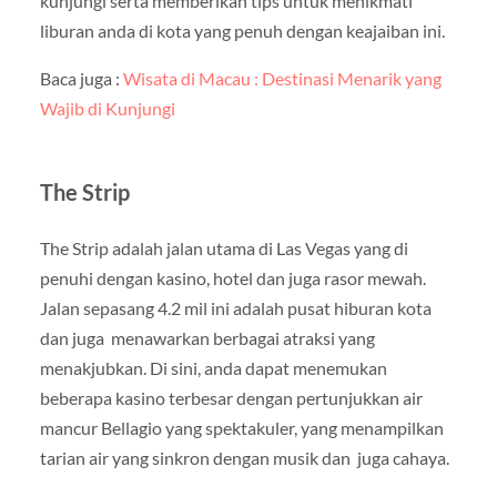
kunjungi serta memberikan tips untuk menikmati
liburan anda di kota yang penuh dengan keajaiban ini.
Baca juga :
Wisata di Macau : Destinasi Menarik yang
Wajib di Kunjungi
The Strip
The Strip adalah jalan utama di Las Vegas yang di
penuhi dengan kasino, hotel dan juga rasor mewah.
Jalan sepasang 4.2 mil ini adalah pusat hiburan kota
dan juga menawarkan berbagai atraksi yang
menakjubkan. Di sini, anda dapat menemukan
beberapa kasino terbesar dengan pertunjukkan air
mancur Bellagio yang spektakuler, yang menampilkan
tarian air yang sinkron dengan musik dan juga cahaya.