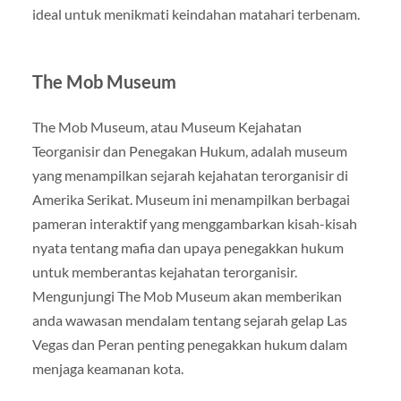
ideal untuk menikmati keindahan matahari terbenam.
The Mob Museum
The Mob Museum, atau Museum Kejahatan
Teorganisir dan Penegakan Hukum, adalah museum
yang menampilkan sejarah kejahatan terorganisir di
Amerika Serikat. Museum ini menampilkan berbagai
pameran interaktif yang menggambarkan kisah-kisah
nyata tentang mafia dan upaya penegakkan hukum
untuk memberantas kejahatan terorganisir.
Mengunjungi The Mob Museum akan memberikan
anda wawasan mendalam tentang sejarah gelap Las
Vegas dan Peran penting penegakkan hukum dalam
menjaga keamanan kota.