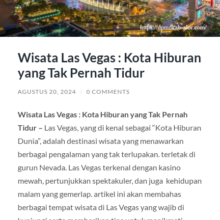
Wisata Las Vegas : Kota Hiburan
yang Tak Pernah Tidur
AGUSTUS 20, 2024
/
0 COMMENTS
Wisata Las Vegas : Kota Hiburan yang Tak Pernah
Tidur –
Las Vegas, yang di kenal sebagai “Kota Hiburan
Dunia”, adalah destinasi wisata yang menawarkan
berbagai pengalaman yang tak terlupakan. terletak di
gurun Nevada. Las Vegas terkenal dengan kasino
mewah, pertunjukkan spektakuler, dan juga kehidupan
malam yang gemerlap. artikel ini akan membahas
berbagai tempat wisata di Las Vegas yang wajib di