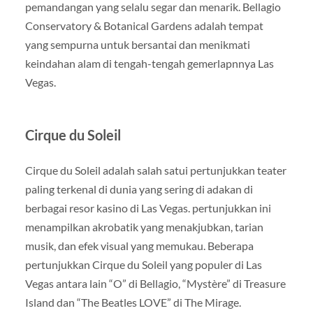
pemandangan yang selalu segar dan menarik. Bellagio
Conservatory & Botanical Gardens adalah tempat
yang sempurna untuk bersantai dan menikmati
keindahan alam di tengah-tengah gemerlapnnya Las
Vegas.
Cirque du Soleil
Cirque du Soleil adalah salah satui pertunjukkan teater
paling terkenal di dunia yang sering di adakan di
berbagai resor kasino di Las Vegas. pertunjukkan ini
menampilkan akrobatik yang menakjubkan, tarian
musik, dan efek visual yang memukau. Beberapa
pertunjukkan Cirque du Soleil yang populer di Las
Vegas antara lain “O” di Bellagio, “Mystère” di Treasure
Island dan “The Beatles LOVE” di The Mirage.