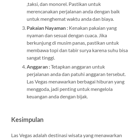
,taksi, dan monorel. Pastikan untuk
merencanakan perjalanan anda dengan baik
untuk menghemat waktu anda dan biaya.
Pakaian Nayaman :
Kenakan pakaian yang
nyaman dan sesuai dengan cuaca. Jika
berkunjung di musim panas, pastikan untuk
membawa topi dan tabir surya karena suhu bisa
sangat tinggi.
Anggaran :
Tetapkan anggaran untuk
perjalanan anda dan patuhi anggaran tersebut.
Las Vegas menawarkan berbagai hiburan yang
menggoda, jadi penting untuk mengelola
keuangan anda dengan bijak.
Kesimpulan
Las Vegas adalah destinasi wisata yang menawarkan