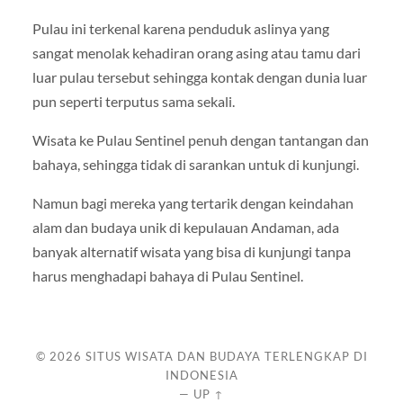
Pulau ini terkenal karena penduduk aslinya yang
sangat menolak kehadiran orang asing atau tamu dari
luar pulau tersebut sehingga kontak dengan dunia luar
pun seperti terputus sama sekali.
Wisata ke Pulau Sentinel penuh dengan tantangan dan
bahaya, sehingga tidak di sarankan untuk di kunjungi.
Namun bagi mereka yang tertarik dengan keindahan
alam dan budaya unik di kepulauan Andaman, ada
banyak alternatif wisata yang bisa di kunjungi tanpa
harus menghadapi bahaya di Pulau Sentinel.
© 2026
SITUS WISATA DAN BUDAYA TERLENGKAP DI
INDONESIA
—
UP ↑