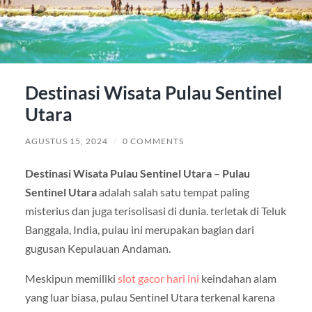
Destinasi Wisata Pulau Sentinel
Utara
AGUSTUS 15, 2024
/
0 COMMENTS
Destinasi Wisata Pulau Sentinel Utara
–
Pulau
Sentinel Utara
adalah salah satu tempat paling
misterius dan juga terisolisasi di dunia. terletak di Teluk
Banggala, India, pulau ini merupakan bagian dari
gugusan Kepulauan Andaman.
Meskipun memiliki
slot gacor hari ini
keindahan alam
yang luar biasa, pulau Sentinel Utara terkenal karena