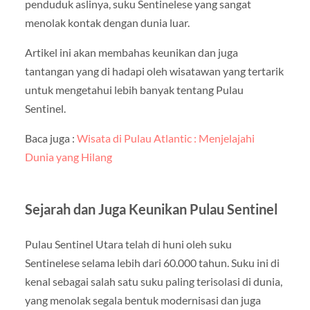
penduduk aslinya, suku Sentinelese yang sangat
menolak kontak dengan dunia luar.
Artikel ini akan membahas keunikan dan juga
tantangan yang di hadapi oleh wisatawan yang tertarik
untuk mengetahui lebih banyak tentang Pulau
Sentinel.
Baca juga :
Wisata di Pulau Atlantic : Menjelajahi
Dunia yang Hilang
Sejarah dan Juga Keunikan Pulau Sentinel
Pulau Sentinel Utara telah di huni oleh suku
Sentinelese selama lebih dari 60.000 tahun. Suku ini di
kenal sebagai salah satu suku paling terisolasi di dunia,
yang menolak segala bentuk modernisasi dan juga