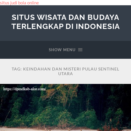
situs judi bola online
SITUS WISATA DAN BUDAYA
TERLENGKAP DI INDONESIA
SHOW MENU
TAG:
KEINDAHAN DAN MISTERI PULAU SENTINEL
UTARA