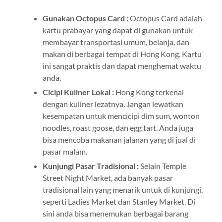
Gunakan Octopus Card :
Octopus Card adalah
kartu prabayar yang dapat di gunakan untuk
membayar transportasi umum, belanja, dan
makan di berbagai tempat di Hong Kong. Kartu
ini sangat praktis dan dapat menghemat waktu
anda.
Cicipi Kuliner Lokal :
Hong Kong terkenal
dengan kuliner lezatnya. Jangan lewatkan
kesempatan untuk mencicipi dim sum, wonton
noodles, roast goose, dan egg tart. Anda juga
bisa mencoba makanan jalanan yang di jual di
pasar malam.
Kunjungi Pasar Tradisional :
Selain Temple
Street Night Market, ada banyak pasar
tradisional lain yang menarik untuk di kunjungi,
seperti Ladies Market dan Stanley Market. Di
sini anda bisa menemukan berbagai barang