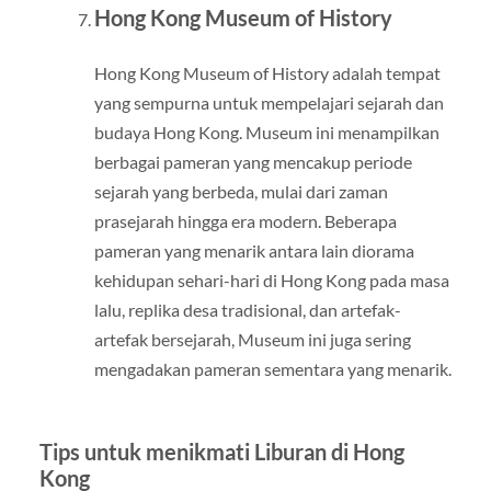
Hong Kong Museum of History
Hong Kong Museum of History adalah tempat
yang sempurna untuk mempelajari sejarah dan
budaya Hong Kong. Museum ini menampilkan
berbagai pameran yang mencakup periode
sejarah yang berbeda, mulai dari zaman
prasejarah hingga era modern. Beberapa
pameran yang menarik antara lain diorama
kehidupan sehari-hari di Hong Kong pada masa
lalu, replika desa tradisional, dan artefak-
artefak bersejarah, Museum ini juga sering
mengadakan pameran sementara yang menarik.
Tips untuk menikmati Liburan di Hong
Kong