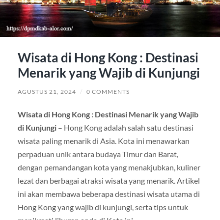
Wisata di Hong Kong : Destinasi
Menarik yang Wajib di Kunjungi
AGUSTUS 21, 2024
/
0 COMMENTS
Wisata di Hong Kong : Destinasi Menarik yang Wajib
di Kunjungi
– Hong Kong adalah salah satu destinasi
wisata paling menarik di Asia. Kota ini menawarkan
perpaduan unik antara budaya Timur dan Barat,
dengan pemandangan kota yang menakjubkan, kuliner
lezat dan berbagai atraksi wisata yang menarik. Artikel
ini akan membawa beberapa destinasi wisata utama di
Hong Kong yang wajib di kunjungi, serta tips untuk