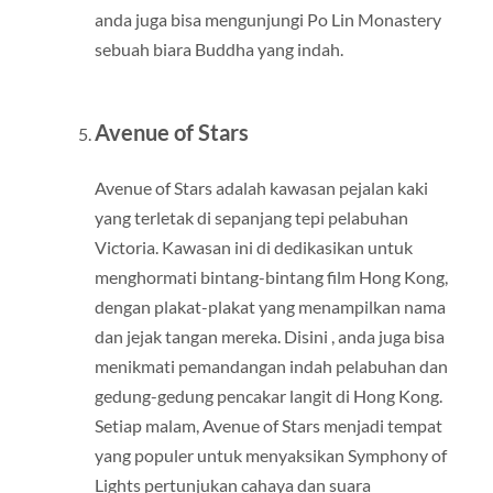
anda juga bisa mengunjungi Po Lin Monastery
sebuah biara Buddha yang indah.
Avenue of Stars
Avenue of Stars adalah kawasan pejalan kaki
yang terletak di sepanjang tepi pelabuhan
Victoria. Kawasan ini di dedikasikan untuk
menghormati bintang-bintang film Hong Kong,
dengan plakat-plakat yang menampilkan nama
dan jejak tangan mereka. Disini , anda juga bisa
menikmati pemandangan indah pelabuhan dan
gedung-gedung pencakar langit di Hong Kong.
Setiap malam, Avenue of Stars menjadi tempat
yang populer untuk menyaksikan Symphony of
Lights pertunjukan cahaya dan suara