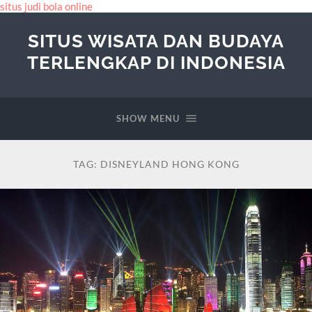
situs judi bola online
SITUS WISATA DAN BUDAYA
TERLENGKAP DI INDONESIA
SHOW MENU
TAG:
DISNEYLAND HONG KONG