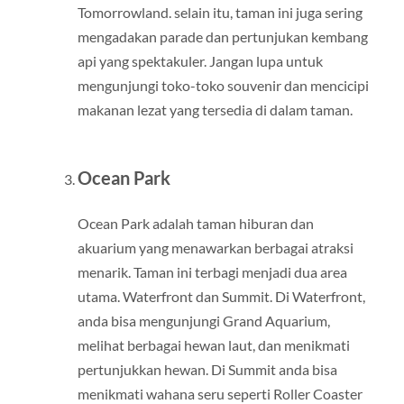
Tomorrowland. selain itu, taman ini juga sering
mengadakan parade dan pertunjukan kembang
api yang spektakuler. Jangan lupa untuk
mengunjungi toko-toko souvenir dan mencicipi
makanan lezat yang tersedia di dalam taman.
Ocean Park
Ocean Park adalah taman hiburan dan
akuarium yang menawarkan berbagai atraksi
menarik. Taman ini terbagi menjadi dua area
utama. Waterfront dan Summit. Di Waterfront,
anda bisa mengunjungi Grand Aquarium,
melihat berbagai hewan laut, dan menikmati
pertunjukkan hewan. Di Summit anda bisa
menikmati wahana seru seperti Roller Coaster