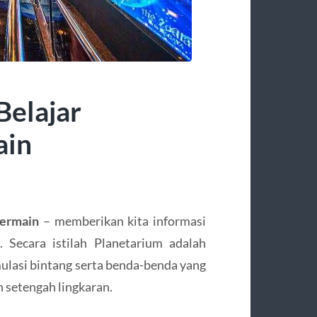
Belajar
ain
Bermain
– memberikan kita informasi
 Secara istilah Planetarium adalah
lasi bintang serta benda-benda yang
h setengah lingkaran.