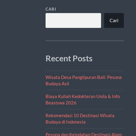
CARI
Cari
Recent Posts
Wisata Desa Panglipuran Bali: Pesona
Budaya Asli
Biaya Kuliah Kedokteran Unila & Info
Beasiswa 2026
Rekomendasi 10 Destinasi Wisata
Budaya di Indonesia
Pesona dan Keindahan Destinasi Alam