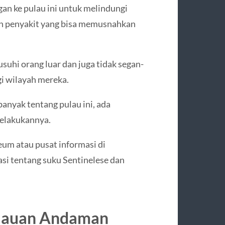
an ke pulau ini untuk melindungi
an penyakit yang bisa memusnahkan
usuhi orang luar dan juga tidak segan-
i wilayah mereka.
anyak tentang pulau ini, ada
melakukannya.
um atau pusat informasi di
i tentang suku Sentinelese dan
pulauan Andaman