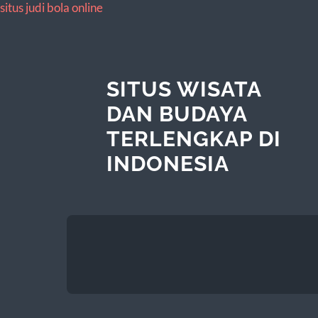
situs judi bola online
SITUS WISATA
DAN BUDAYA
TERLENGKAP DI
INDONESIA