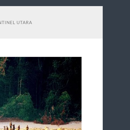
NTINEL UTARA