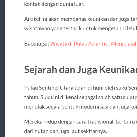
kontak dengan dunia luar.
Artikel ini akan membahas keunikan dan juga ta
wisatawan yang tertarik untuk mengetahui lebi
Baca juga :
Wisata di Pulau Atlantic : Menjelaja
Sejarah dan Juga Keunika
Pulau Sentinel Utara telah di huni oleh suku Sen
tahun. Suku ini di kenal sebagai salah satu suku p
menolak segala bentuk modernisasi dan juga kon
Mereka hidup dengan cara tradisional, berbur
dari hutan dan juga laut sekitarnya.