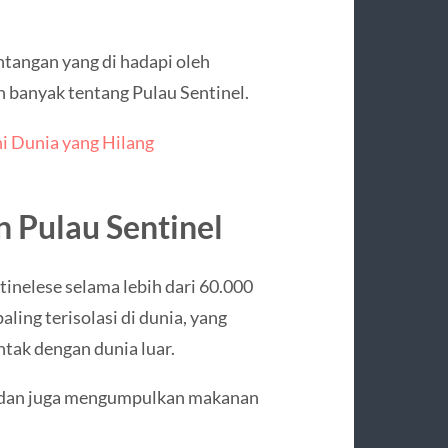
ntangan yang di hadapi oleh
h banyak tentang Pulau Sentinel.
hi Dunia yang Hilang
n Pulau Sentinel
tinelese selama lebih dari 60.000
aling terisolasi di dunia, yang
tak dengan dunia luar.
u dan juga mengumpulkan makanan