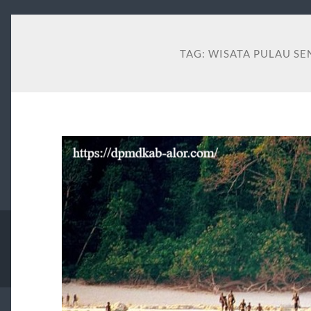
TAG:
WISATA PULAU SE